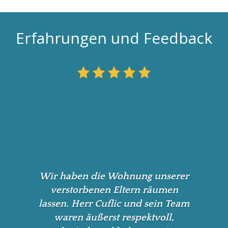
Erfahrungen und Feedback
Wir geben Herrn Cuflic und
seinem Team von Raumschaffen
gerne 5 Sterne.
Wir haben die Wohnung unserer
Sie haben für uns eine große
verstorbenen Eltern räumen
Wohnung leergeräumt. Von
lassen. Herr Cuflic und sein Team
Anfang bis Ende hat alles gepasst.
waren äußerst respektvoll,
Bereits der Erstkontakt mit Herrn